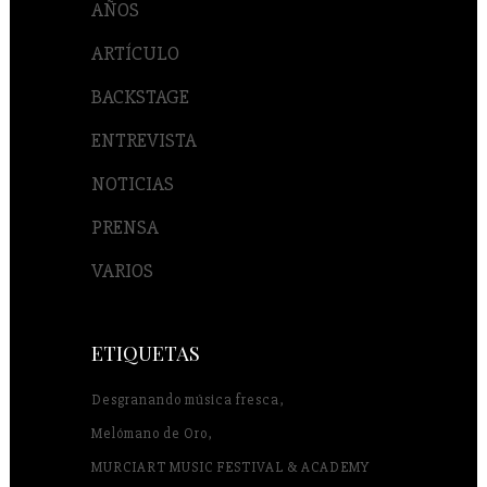
AÑOS
ARTÍCULO
BACKSTAGE
ENTREVISTA
NOTICIAS
PRENSA
VARIOS
ETIQUETAS
Desgranando música fresca
Melómano de Oro
MURCIART MUSIC FESTIVAL & ACADEMY