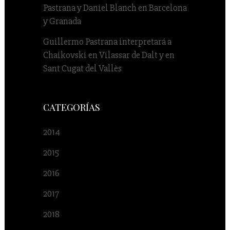
Pastrana y Daniel Blanch en Barcelona
y Granada
Guillermo Pastrana interpretará a
Chaikovski en Vilassar de Dalt y en
Sant Cugat del Vallès
CATEGORÍAS
2014
2015
2016
2017
2018