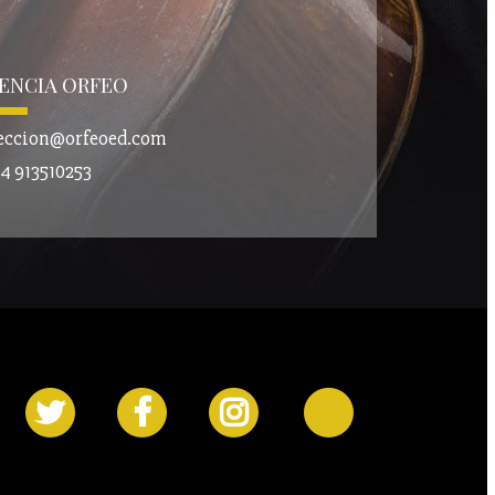
ENCIA ORFEO
eccion@orfeoed.com
4 913510253