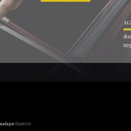
AG
dir
003
onada por
ClassicVet