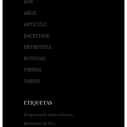
2018
AÑOS
ARTÍCULO
BACKSTAGE
ENTREVISTA
NOTICIAS
PRENSA
VARIOS
ETIQUETAS
Desgranando música fresca
Melómano de Oro