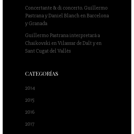
Concertante & di concerto. Guillermo
Pastrana y Daniel Blanch en Barcelona
y Granada
Guillermo Pastrana interpretará a
Chaikovski en Vilassar de Dalt y en
Sant Cugat del Vallès
CATEGORÍAS
2014
2015
2016
2017